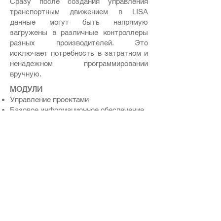
Сразу после создания управления
транспортным движением в LISA
данные могут быть напрямую
загружены в различные контроллеры
разных производителей. Это
исключает потребность в затратном и
ненадежном программировании
вручную.
МОДУЛИ
Управление проектами
Базовое информационное обеспечение
Сигнальные планы регулирования
Координация
Адаптивное управление дорожным
движением
Подсчет транспортного движения
Нерегулируемые перекрестки
Путевое измерение поездок с помощью
GPS
Интерфейс VISSIM
Загрузка данных в контроллеры